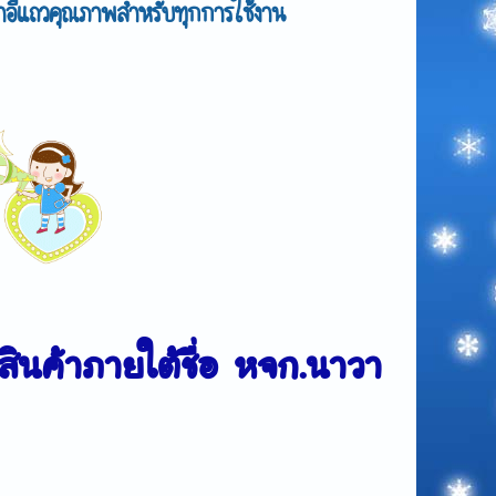
ก้าอี้แถวคุณภาพสำหรับทุกการใช้งาน
ินค้าภายใต้ชื่อ หจก.นาวา