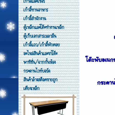
เก้าอี้แล็คเชอร์
เก้าอี้ทานอาหาร
เก้าอี้สำนักงาน
ตู้เหล็กและโต๊ะทำงานเหล็ก
ตู้เก็บเอกสารเมลามีน
เก้าอี้แถว/เก้าอี้พักคอย
อะไหล่สินค้าและขาโต๊ะ
โต๊ะพับอเนกปร
พาทิชั่น/ฉากกั้นห้อง
กระดานไวท์บอร์ด
สินค้าล้างสต็อคขายถูก
กระดาน
เตียงเหล็ก