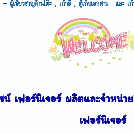
์ – ผู้เชี่ยวชาญด้านโต๊ะ , เก้าอี้ , ตู้เก็บเอกสาร และ เ
น์ เฟอร์นิเจอร์ ผลิตและจำหน่ายส
เฟอร์นิเจอร์