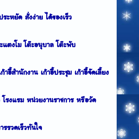
ระหยัด สั่งง่าย ได้ของเร็ว
ะแตงโม โต๊ะอนุบาล โต๊ะพับ
อี้สำนักงาน เก้าอี้ประชุม เก้าอี้จัดเลี้ยง
 โรงแรม หน่วยงานราชการ หรือวัด
ิการรวดเร็วทันใจ