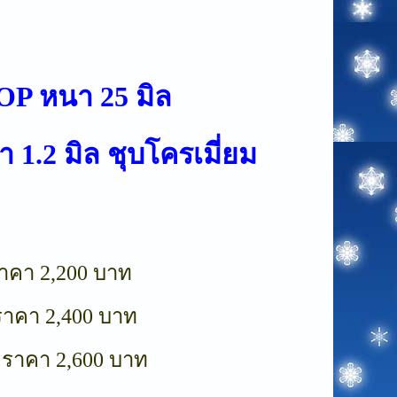
OP หนา 25 มิล
1.2 มิล ชุบโครเมี่ยม
ราคา 2,200 บาท
ราคา 2,400 บาท
 ราคา 2,600 บาท